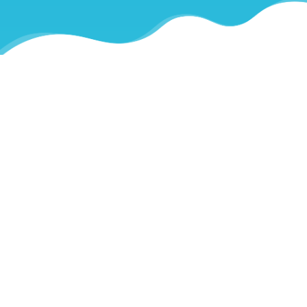
QUI SOMMES-NOUS ?
Électricien à Pulversheim et
alentours
Basée à Hombourg et présente à Pulversheim, HORIZON
ELEC propose des services complets en électricité générale :
installation, rénovation, dépannage, mise en sécurité et mise
en conformité. Particuliers et professionnels bénéficient d’un
savoir-faire reconnu et de conseils personnalisés. Spécialisés